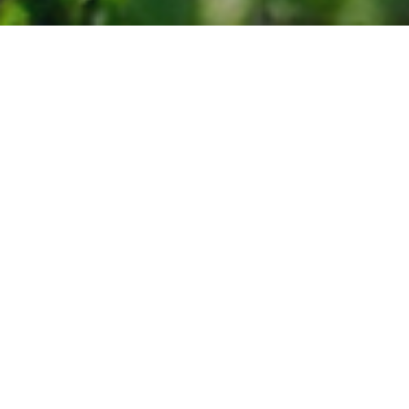
Wesele w plenerze Zielona
Góra
Jeśli ktoś sądzi, że wesele w plenerze jest trudno wykonalne,
powinien szybko skontaktować się z hotelem ForRest.
Udowadniamy, że w organizacji plenerowych przyjęć weselnych
ciężko nam dorównać. To efekt lat doświadczeń, ale przede
wszystkim maksymalnej otwartości na potrzeby Gości. Potrafimy w
rozmowie z przyszłą Parą Młodą ustalić wszystkie detale, poznać
preferencje i oczekiwania. Zazwyczaj propozycje i sugestie jakie
da się od nas usłyszeć spotykają się z aprobatą, co niezmiernie
nas cieszy.
Udane wesele w plenerze
Z naszego doświadczenia najlepszym czasem do organizowania
wesel plenerowych jest późna wiosna oraz miesiące letnie.