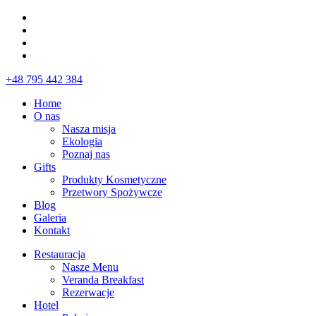
+48 795 442 384
Home
O nas
Nasza misja
Ekologia
Poznaj nas
Gifts
Produkty Kosmetyczne
Przetwory Spożywcze
Blog
Galeria
Kontakt
Restauracja
Nasze Menu
Veranda Breakfast
Rezerwacje
Hotel