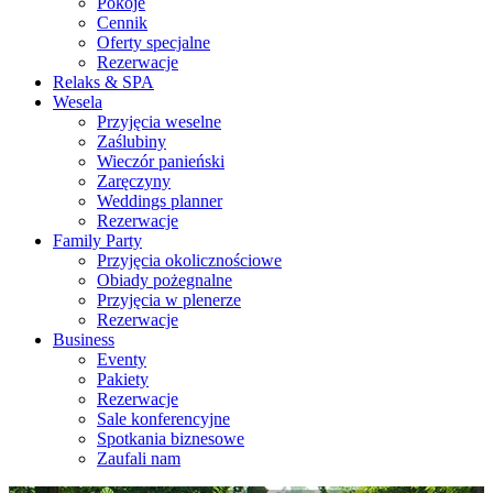
Pokoje
Cennik
Oferty specjalne
Rezerwacje
Relaks & SPA
Wesela
Przyjęcia weselne
Zaślubiny
Wieczór panieński
Zaręczyny
Weddings planner
Rezerwacje
Family Party
Przyjęcia okolicznościowe
Obiady pożegnalne
Przyjęcia w plenerze
Rezerwacje
Business
Eventy
Pakiety
Rezerwacje
Sale konferencyjne
Spotkania biznesowe
Zaufali nam