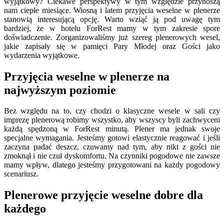
wyjątkowy? Ciekawe perspektywy w tym względzie przynoszą
nam ciepłe miesiące. Wiosną i latem przyjęcia weselne w plenerze
stanowią interesującą opcję. Warto wziąć ją pod uwagę tym
bardziej, że w hotelu ForRest mamy w tym zakresie spore
doświadczenie. Zorganizowaliśmy już szereg plenerowych wesel,
jakie zapisały się w pamięci Pary Młodej oraz Gości jako
wydarzenia wyjątkowe.
Przyjęcia weselne w plenerze na
najwyższym poziomie
Bez względu na to, czy chodzi o klasyczne wesele w sali czy
imprezę plenerową robimy wszystko, aby wszyscy byli zachwyceni
każdą spędzoną w ForRest minutą. Plener ma jednak swoje
specjalne wymagania. Jesteśmy gotowi elastycznie reagować i jeśli
zaczyna padać deszcz, czuwamy nad tym, aby nikt z gości nie
zmoknął i nie czuł dyskomfortu. Na czynniki pogodowe nie zawsze
mamy wpływ, dlatego jesteśmy przygotowani na każdy pogodowy
scenariusz.
Plenerowe przyjęcie weselne dobre dla
każdego