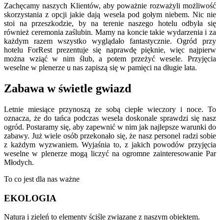
Zachęcamy naszych Klientów, aby poważnie rozważyli możliwość
skorzystania z opcji jakie dają wesela pod gołym niebem. Nic nie
stoi na przeszkodzie, by na terenie naszego hotelu odbyła się
również ceremonia zaślubin. Mamy na koncie takie wydarzenia i za
każdym razem wszystko wyglądało fantastycznie. Ogród przy
hotelu ForRest prezentuje się naprawdę pięknie, więc najpierw
można wziąć w nim ślub, a potem przeżyć wesele. Przyjęcia
weselne w plenerze u nas zapiszą się w pamięci na długie lata.
Zabawa w świetle gwiazd
Letnie miesiące przynoszą ze sobą ciepłe wieczory i noce. To
oznacza, że do tańca podczas wesela doskonale sprawdzi się nasz
ogród. Postaramy się, aby zapewnić w nim jak najlepsze warunki do
zabawy. Już wiele osób przekonało się, że nasz personel radzi sobie
z każdym wyzwaniem. Wyjaśnia to, z jakich powodów przyjęcia
weselne w plenerze mogą liczyć na ogromne zainteresowanie Par
Młodych.
To co jest dla nas ważne
EKOLOGIA
Natura i zieleń to elementy ściśle związane z naszym obiektem.