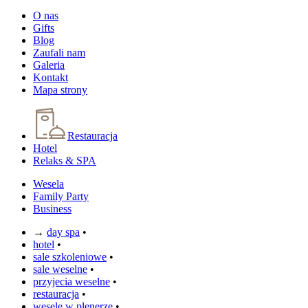
O nas
Gifts
Blog
Zaufali nam
Galeria
Kontakt
Mapa strony
Restauracja
Hotel
Relaks & SPA
Wesela
Family Party
Business
→
day spa
•
hotel
•
sale szkoleniowe
•
sale weselne
•
przyjecia weselne
•
restauracja
•
wesele w plenerze
•